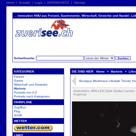
Home
|
Kontakt
|
Login
|
DATENSCHUTZ
|
Sitemap
... innovative KMU aus Freizeit, Gastronomie, Wirtschaft, Gewerbe und Handel. Lok
Schnellsuche:
KATEGORIEN
SIE SIND HIER:
Home
>
Markets
>
Lifes
Freizeit
Gastro
Boutique Modehaus Lifestyle Trends Y
Wirtschaft und Gewerbe
Markets
Seiteninfos
: BRILLEN Optik Optiker Lachen a
Portraits von A-Z
Augenop
Portraits nach Kategorien
FAHRPLÄNE
Zug/Bus
Flug
Schiff
WETTER
LINKS