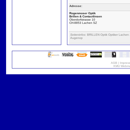
Adresse:
Rogenmoser Optik
Brillen & Contactlinsen
Oberdorfstrasse 10
CH-8853 Lachen SZ
Seiteninfos
: BRILLEN Optik Optiker Lachen a
Augenop
AGB
|
Impres
KMU Webmar