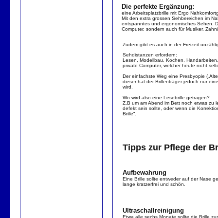
Die perfekte Ergänzung:
eine Arbeitsplatzbrille mit Ergo Nahkomfort
Mit den extra grossen Sehbereichen im Na
entspanntes und ergonomisches Sehen. Dies 
Computer, sondern auch für Musiker, Zahnä
Zudem gibt es auch in der Freizeit unzähl
Sehdistanzen erfordern:
Lesen, Modellbau, Kochen, Handarbeiten, a
private Computer, welcher heute nicht se
Der einfachste Weg eine Presbyopie („Alterss
dieser hat der Brillenträger jedoch nur e
wird.
Wo wird also eine Lesebrille getragen?
Z.B um am Abend im Bett noch etwas zu lese
defekt sein sollte, oder wenn die Korrektio
Brille“.
Tipps zur Pflege der Br
Aufbewahrung
Eine Brille sollte entweder auf der Nase g
lange kratzerfrei und schön.
Ultraschallreinigung
Etwa alle sechs Monate sollte die Brille z