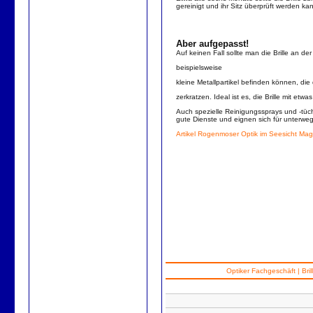
gereinigt und ihr Sitz überprüft werden ka
Aber aufgepasst!
Auf keinen Fall sollte man die Brille an de
beispielsweise
kleine Metallpartikel befinden können, die 
zerkratzen. Ideal ist es, die Brille mit e
Auch spezielle Reinigungssprays und -tücher
gute Dienste und eignen sich für unterwe
Artikel Rogenmoser Optik im Seesicht Mag
Optiker Fachgeschäft
|
Bril