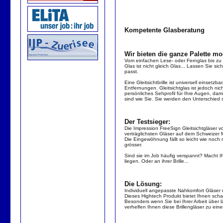
Kompetente Glasberatung
Wir bieten die ganze Palette mo
Vom einfachen Lese- oder Fernglas bis zu W
Glas ist nicht gleich Glas... Lassen Sie s
passt.
Eine Gleitsichtbrille ist universell einsetzb
Entfernungen. Gleitsichtglas ist jedoch nich
persönliches Sehprofil für Ihre Augen, damit
sind wie Sie. Sie werden den Unterschied 
Der Testsieger:
Die Impression FreeSign Gleitsichtgläser 
verträglichsten Gläser auf dem Schweizer M
Die Eingewöhnung fällt so leicht wie noch 
grösser.
Sind sie im Job häufig verspannt? Macht I
liegen. Oder an ihrer Brille...
Die Lösung:
Individuell angepasste Nahkomfort Gläser m
Dieses Hightech Produkt bietet Ihnen sch
Besonders wenn Sie bei Ihrer Arbeit über l
verhelfen Ihnen diese Brillengläser zu e