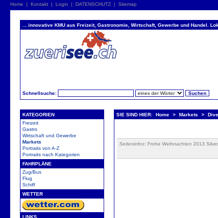
Home
|
Kontakt
|
Login
|
DATENSCHUTZ
|
Sitemap
... innovative KMU aus Freizeit, Gastronomie, Wirtschaft, Gewerbe und Handel. Lok
Schnellsuche:
KATEGORIEN
SIE SIND HIER:
Home
>
Markets
>
Dive
Freizeit
Gastro
Wirtschaft und Gewerbe
Markets
Seiteninfos
: Frohe Weihnachten 2013 Silve
Portraits von A-Z
Portraits nach Kategorien
FAHRPLÄNE
Zug/Bus
Flug
Schiff
WETTER
LINKS