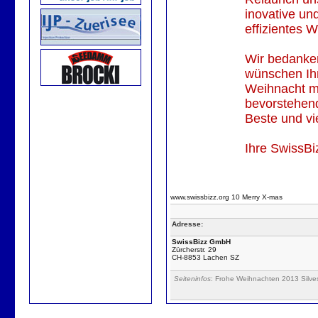
inovative un
effizientes 
Wir bedanken 
wünschen Ihn
Weihnacht mi
bevorstehen
Beste und vi
Ihre SwissB
www.swissbizz.org 10 Merry X-mas
Adresse:
SwissBizz GmbH
Zürcherstr. 29
CH-8853 Lachen SZ
Seiteninfos
: Frohe Weihnachten 2013 Silve