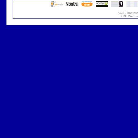
AGB
|
Impres
KMU Webmar