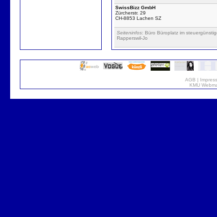
SwissBizz GmbH
Zürcherstr. 29
CH-8853 Lachen SZ
Seiteninfos
: Büro Büroplatz im steuergüns
Rapperswil-Jo
AGB
|
Impres
KMU Webmar