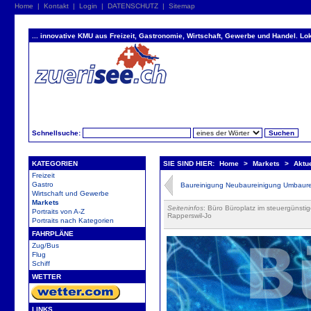
Home
|
Kontakt
|
Login
|
DATENSCHUTZ
|
Sitemap
... innovative KMU aus Freizeit, Gastronomie, Wirtschaft, Gewerbe und Handel. Lok
Schnellsuche:
KATEGORIEN
SIE SIND HIER:
Home
>
Markets
>
Aktu
Freizeit
Gastro
Baureinigung Neubaureinigung Umbaur
Wirtschaft und Gewerbe
Markets
Seiteninfos
: Büro Büroplatz im steuergüns
Portraits von A-Z
Rapperswil-Jo
Portraits nach Kategorien
FAHRPLÄNE
Zug/Bus
Flug
Schiff
WETTER
LINKS