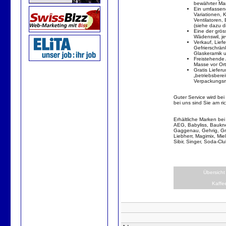
bewährter Ma
Ein umfassend
Variationen, 
Ventilatoren,
(siehe dazu di
Eine der grös
Wädenswil, jew
Verkauf, Lief
Gefrierschrä
Glaskeramik 
Freistehende
Masse vor Ort
Gratis Liefer
„betriebsbere
Verpackungsma
Guter Service wird be
bei uns sind Sie am ric
Erhältliche Marken be
AEG, Babyliss, Baukne
Gaggenau, Gehrig, Gru
Liebherr, Magimix, Mie
Sibir, Singer, Soda-Clu
Übersicht
Kaffe