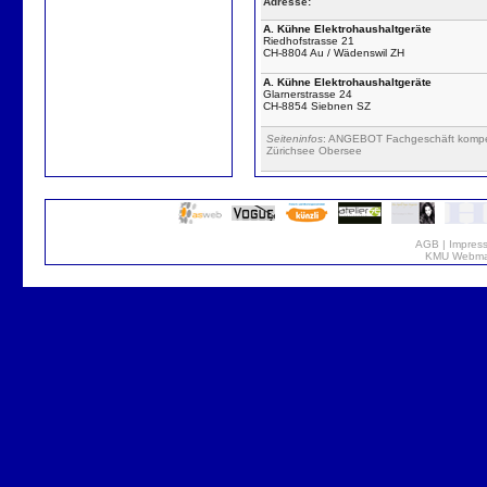
Adresse:
A. Kühne Elektrohaushaltgeräte
Riedhofstrasse 21
CH-8804 Au / Wädenswil ZH
A. Kühne Elektrohaushaltgeräte
Glarnerstrasse 24
CH-8854 Siebnen SZ
Seiteninfos
: ANGEBOT Fachgeschäft kompete
Zürichsee Obersee
AGB
|
Impres
KMU Webmar