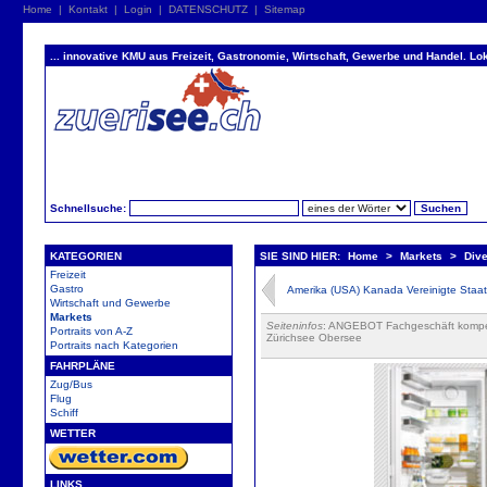
Home
|
Kontakt
|
Login
|
DATENSCHUTZ
|
Sitemap
... innovative KMU aus Freizeit, Gastronomie, Wirtschaft, Gewerbe und Handel. Lok
Schnellsuche:
KATEGORIEN
SIE SIND HIER:
Home
>
Markets
>
Dive
Freizeit
Gastro
Amerika (USA) Kanada Vereinigte Staa
Wirtschaft und Gewerbe
Markets
Seiteninfos
: ANGEBOT Fachgeschäft kompete
Portraits von A-Z
Zürichsee Obersee
Portraits nach Kategorien
FAHRPLÄNE
Zug/Bus
Flug
Schiff
WETTER
LINKS