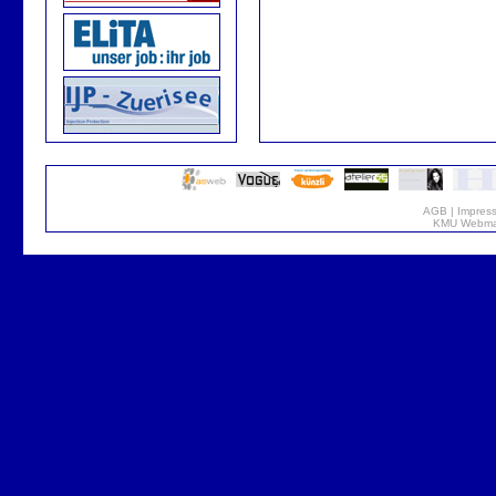
AGB
|
Impres
KMU Webmar