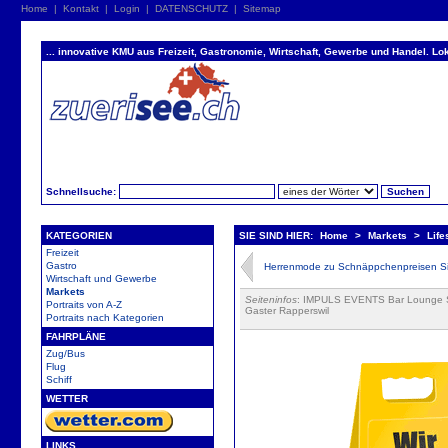
Home
|
Kontakt
|
Login
|
DATENSCHUTZ
|
Sitemap
... innovative KMU aus Freizeit, Gastronomie, Wirtschaft, Gewerbe und Handel. Lok
Schnellsuche:
KATEGORIEN
SIE SIND HIER:
Home
>
Markets
>
Life
Freizeit
Gastro
Herrenmode zu Schnäppchenpreisen Si
Wirtschaft und Gewerbe
Markets
Seiteninfos
: IMPULS EVENTS Bar Lounge So
Portraits von A-Z
Gaster Rapperswil
Portraits nach Kategorien
FAHRPLÄNE
Zug/Bus
Flug
Schiff
WETTER
LINKS