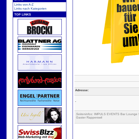
Links von A-Z
Links nach Kategorien
TOP LINKS
Adresse:
-
Seiteninfos
: IMPULS EVENTS Bar Lounge So
Gaster Rapperswil