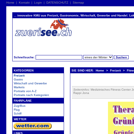
Home
|
Kontakt
|
Login
|
DATENSCHUTZ
|
Sitemap
... innovative KMU aus Freizeit, Gastronomie, Wirtschaft, Gewerbe und Handel. Lok
Schnellsuche:
KATEGORIEN
SIE SIND HIER:
Home
>
Freizeit
>
Fitn
Freizeit
Gastro
Wirtschaft und Gewerbe
Markets
Seiteninfos
: Medizinisches Fitness Center 
Portraits von A-Z
Rappi Jona
Portraits nach Kategorien
FAHRPLÄNE
Zug/Bus
Flug
Schiff
WETTER
LINKS