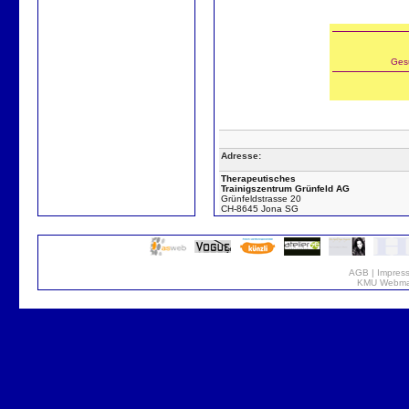
Ges
Adresse:
Therapeutisches
Trainigszentrum Grünfeld AG
Grünfeldstrasse 20
CH-8645 Jona SG
AGB
|
Impres
KMU Webmar