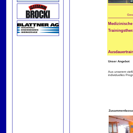
Ges
Medizinische
Trainingsther
Ausdauertrai
Unser Angebot
Aus unserem vielf
individuelles Pro
Zusammenfassu