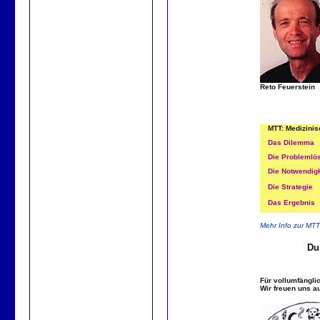
Reto Feuerstein
MTT: Medizinis
Das Dilemma
Die Problemlö
Die Notwendigk
Die Strategie
Das Ergebnis
Mehr
Info zur MTT 
Du
Für vollumfängli
Wir freuen uns au