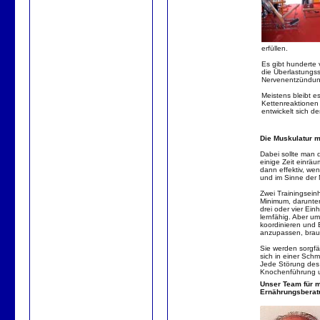
erfüllen.
Es gibt hunderte
die Überlastungs
Nervenentzündung
Meistens bleibt es
Kettenreaktionen 
entwickelt sich d
Die Muskulatur mu
Dabei sollte man 
einige Zeit einräum
dann effektiv, we
und im Sinne der 
Zwei Trainingsein
Minimum, darunter
drei oder vier Ein
lernfähig. Aber 
koordinieren und B
anzupassen, brauch
Sie werden sorgfä
sich in einer Schm
Jede Störung des 
Knochenführung un
Unser Team für m
Ernährungsberat