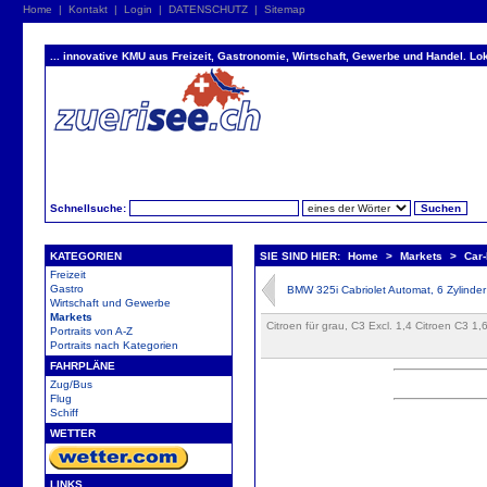
Home
|
Kontakt
|
Login
|
DATENSCHUTZ
|
Sitemap
... innovative KMU aus Freizeit, Gastronomie, Wirtschaft, Gewerbe und Handel. Lok
Schnellsuche:
KATEGORIEN
SIE SIND HIER:
Home
>
Markets
>
Car
Freizeit
Gastro
BMW 325i Cabriolet Automat, 6 Zylinder
Wirtschaft und Gewerbe
Markets
Citroen für grau, C3 Excl. 1,4 Citroen 
Portraits von A-Z
Portraits nach Kategorien
FAHRPLÄNE
Zug/Bus
Flug
Schiff
WETTER
LINKS