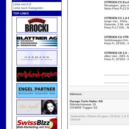
CITROEN C3 Excl.
Links von A-Z
Neuwagen, grau met
Links nach Kategorien
Netto-Preis Fr.21'0
TOP LINKS
CITROEN C3 1,6-
beige met., Klima,
Garantie: 3 Mt. o
Preis Fr.17'200.- N
CITROEN C4 VTR 
Vorführwagen,Km 4'
Preis Fr. 28'500.- 
CITROEN C8 2,0 -
silber met., ABS, 
Preis Fr. 20'950.- 
Adresse:
Garage Carlo Huber AG
Glärnischstrasse 19
CH-8856 Tuggen SZ
Seiteninfos
: Citroen für grau, C3 Excl. 
Uznach