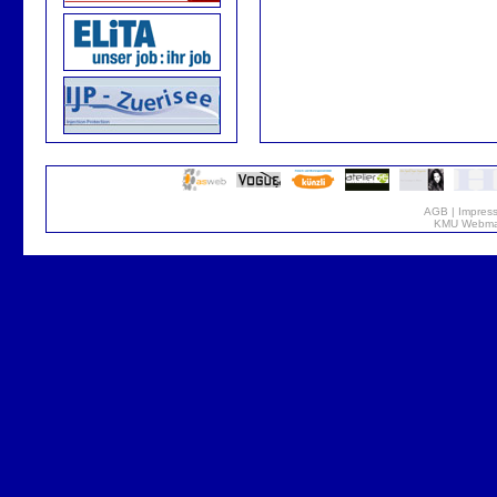
AGB
|
Impres
KMU Webmar