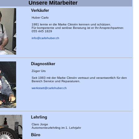
Unsere Mitarbeiter
Verkäufer
Huber Carlo
1981 lernte er die Marke Citroën kennen und schätzen.
Für kompetente und seriöse Beratung ist er Ihr Ansprechpartner.
055 445 1829
info@carlohuber.ch
Diagnostiker
Züger Urs
Seit 1983 mit der Marke Citroën vertraut und verantwortlich für den
Bereich Service und Reparaturen.
werkstatt@carlohuber.ch
Lehrling
Claro Jorge
Automonteurlehrling im 1. Lehrjahr
Büro