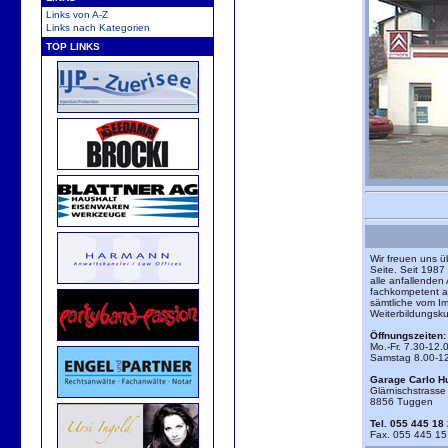
Links von A-Z
Links nach Kategorien
TOP LINKS
Wir freuen uns ü
Seite. Seit 1987 
alle anfallenden
fachkompetent a
sämtliche vom I
Weiterbildungsku
Öffnungszeiten:
Mo.-Fr. 7.30-12.
Samstag 8.00-1
Garage Carlo H
Glärnischstrasse
8856 Tuggen
Tel. 055 445 18
Fax. 055 445 15