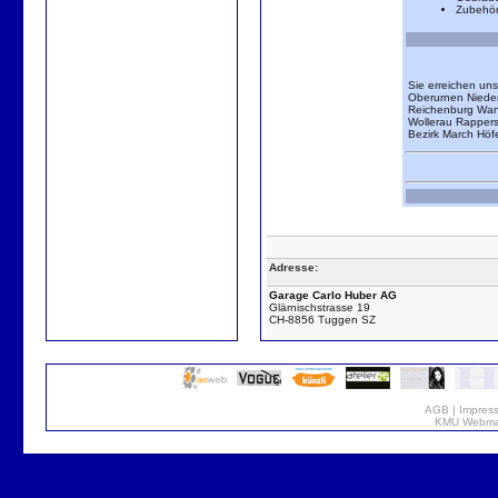
Zubehör
Sie erreichen uns
Oberurnen Niede
Reichenburg Wan
Wollerau Rapper
Bezirk March Hö
Adresse:
Garage Carlo Huber AG
Glärnischstrasse 19
CH-8856 Tuggen SZ
AGB
|
Impres
KMU Webmar