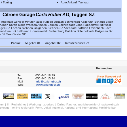
 / Tuning
Auto Ankauf / Verkauf
Citroën
Garage
Carlo
Huber AG
Tuggen SZ
,
 innerhalb weniger Minuten aus:
Tuggen Uznach Schmerikon Kaltbrunn Schänis Bilten
rurnen Näfels Mollis Weesen Amden Benken Eschenbach Jona Rapperswil Rüti Wald
gen SZ Lachen Siebnen Galgenen Siebnen SZ Altendorf Pfäffikon Freienbach Bäch
swil Jona SG Kaltbrunn Gommiswald Reichenburg Buttikon Schübelbach Galgenen SZ
fe SZ See Gaster SG
Portrait
Angebot
01
Angebot
02
Infos@zuerisee.ch
Routenplan:
Tel:
055 445 18 29
Fax:
055 445 15 24
Mail:
info@carlohuber.ch
Web:
www.carlohuber.ch
sum
|
©
|
Rechtliches
|
Werbung
|
zuerisee
| Online-Partner:
zuerichseeinfo.ch
swisswebs.ch
keting
-
online
regional in Form
.
Lokal
,
regional
,
national
und
international
kombinierbar!