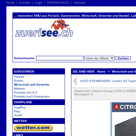
Home
|
Kontakt
|
Login
|
DATENSCHUTZ
|
Sitemap
... innovative KMU aus Freizeit, Gastronomie, Wirtschaft, Gewerbe und Handel. Lok
Schnellsuche:
KATEGORIEN
SIE SIND HIER:
Home
>
Wirtschaft und 
Freizeit
Gastro
AUTO STEINEGGER, Lachen SZ Toyota 
Wirtschaft und Gewerbe
Markets
Seiteninfos
: Citroen Garage CARLO HUBER 
Portraits von A-Z
Neuwagen G
Portraits nach Kategorien
FAHRPLÄNE
Zug/Bus
Flug
Schiff
WETTER
LINKS