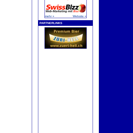
mehr »
Website »
PARTNERLINKS