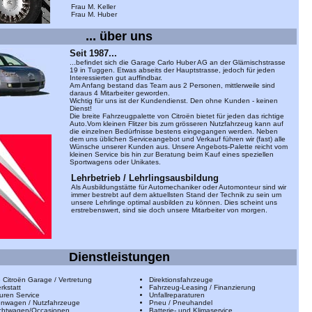
Frau M. Keller
Frau M. Huber
... über uns
Seit 1987...
...befindet sich die Garage Carlo Huber AG an der Glärnischstrasse
19 in Tuggen. Etwas abseits der Hauptstrasse, jedoch für jeden
Interessierten gut auffindbar.
Am Anfang bestand das Team aus 2 Personen, mittlerweile sind
daraus 4 Mitarbeiter geworden.
Wichtig für uns ist der Kundendienst. Den ohne Kunden - keinen
Dienst!
Die breite Fahrzeugpalette von Citroën bietet für jeden das richtige
Auto.Vom kleinen Flitzer bis zum grösseren Nutzfahrzeug kann auf
die einzelnen Bedürfnisse bestens eingegangen werden. Neben
dem uns üblichen Serviceangebot und Verkauf führen wir (fast) alle
Wünsche unserer Kunden aus. Unsere Angebots-Palette reicht vom
kleinen Service bis hin zur Beratung beim Kauf eines speziellen
Sportwagens oder Unikates.
Lehrbetrieb / Lehrlingsausbildung
Als Ausbildungstätte für Automechaniker oder Automonteur sind wir
immer bestrebt auf dem aktuellsten Stand der Technik zu sein um
unsere Lehrlinge optimal ausbilden zu können. Dies scheint uns
erstrebenswert, sind sie doch unsere Mitarbeiter von morgen.
Dienstleistungen
le Citroën Garage / Vertretung
Direktionsfahrzeuge
rkstatt
Fahrzeug-Leasing / Finanzierung
uren Service
Unfallreparaturen
nwagen / Nutzfahrzeuge
Pneu / Pneuhandel
chtwagen/Occasionen
Batterie- und Klimaservice