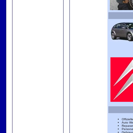
Offiziel
Auto We
Reparat
Persone
Gebrau