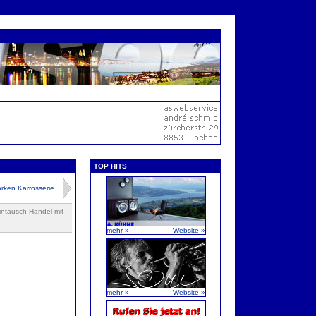
TOP HITS
arken Karrosserie
ntausch Handel mit
mehr »
Website »
mehr »
Website »