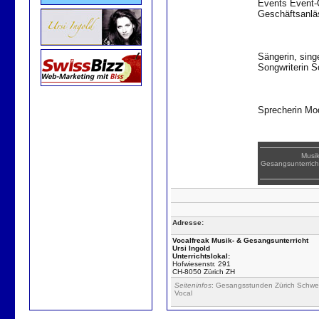
Events Event-
Geschäftsanlä
Sängerin, sing
Songwriterin S
Sprecherin Mo
Musik
Gesangsunterrich
Adresse:
Vocalfreak Musik- & Gesangsunterricht
Ursi Ingold
Unterrichtslokal:
Hofwiesenstr. 291
CH-8050 Zürich ZH
Seiteninfos
: Gesangsstunden Zürich Schweiz
Vocal