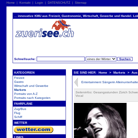
Home
|
Kontakt
|
Login
|
DATENSCHUTZ
|
Sitemap
... innovative KMU aus Freizeit, Gastronomie, Wirtschaft, Gewerbe und Handel. Lok
Schnellsuche:
KATEGORIEN
SIE SIND HIER:
Home
>
Markets
>
Aus-
Freizeit
Gastro
Entertainment Sängerin Alleinunterhalte
Wirtschaft und Gewerbe
Markets
Seiteninfos
: Gesangsstunden Zürich Schweiz
Portraits von A-Z
Vocal
Portraits nach Kategorien
FAHRPLÄNE
Zug/Bus
Flug
Schiff
WETTER
LINKS