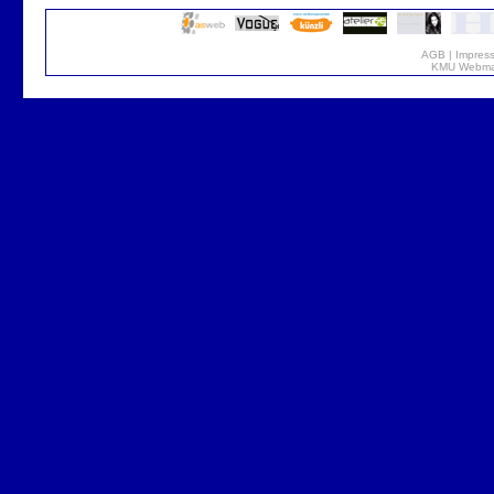
AGB
|
Impres
KMU Webmar