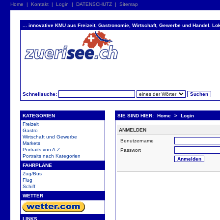
Home
|
Kontakt
|
Login
|
DATENSCHUTZ
|
Sitemap
... innovative KMU aus Freizeit, Gastronomie, Wirtschaft, Gewerbe und Handel. Lok
Schnellsuche:
KATEGORIEN
SIE SIND HIER:
Home
>
Login
Freizeit
ANMELDEN
Gastro
Wirtschaft und Gewerbe
Benutzername
Markets
Portraits von A-Z
Passwort
Portraits nach Kategorien
FAHRPLÄNE
Zug/Bus
Flug
Schiff
WETTER
LINKS