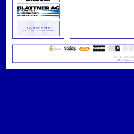
AGB
|
Impres
KMU Webmar