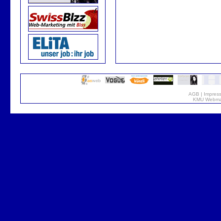
AGB
|
Impres
KMU Webmar