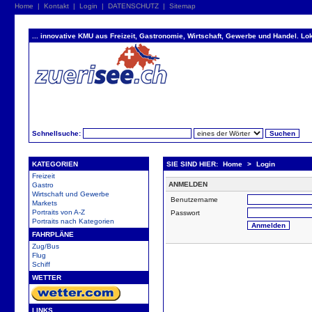
Home
|
Kontakt
|
Login
|
DATENSCHUTZ
|
Sitemap
... innovative KMU aus Freizeit, Gastronomie, Wirtschaft, Gewerbe und Handel. Lok
Schnellsuche:
KATEGORIEN
SIE SIND HIER:
Home
>
Login
Freizeit
ANMELDEN
Gastro
Wirtschaft und Gewerbe
Benutzername
Markets
Portraits von A-Z
Passwort
Portraits nach Kategorien
FAHRPLÄNE
Zug/Bus
Flug
Schiff
WETTER
LINKS