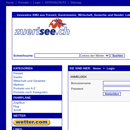
Home
|
Kontakt
|
Login
|
DATENSCHUTZ
|
Sitemap
... innovative KMU aus Freizeit, Gastronomie, Wirtschaft, Gewerbe und Handel. Lok
Schnellsuche:
KATEGORIEN
SIE SIND HIER:
Home
>
Login
Freizeit
ANMELDEN
Gastro
Wirtschaft und Gewerbe
Benutzername
Markets
Portraits von A-Z
Passwort
Portraits nach Kategorien
FAHRPLÄNE
Zug/Bus
Flug
Schiff
WETTER
LINKS