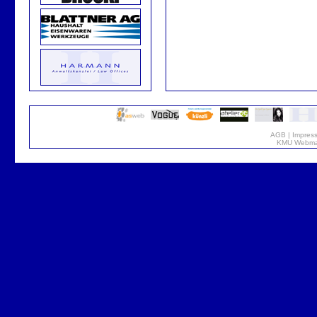
AGB
|
Impres
KMU Webmar