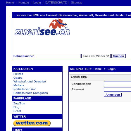
Home
|
Kontakt
|
Login
|
DATENSCHUTZ
|
Sitemap
... innovative KMU aus Freizeit, Gastronomie, Wirtschaft, Gewerbe und Handel. Lok
Schnellsuche:
KATEGORIEN
SIE SIND HIER:
Home
>
Login
Freizeit
ANMELDEN
Gastro
Wirtschaft und Gewerbe
Benutzername
Markets
Portraits von A-Z
Passwort
Portraits nach Kategorien
FAHRPLÄNE
Zug/Bus
Flug
Schiff
WETTER
LINKS