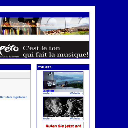
TOP HITS
mehr »
Website »
 Benutzer registrieren
mehr »
Website »