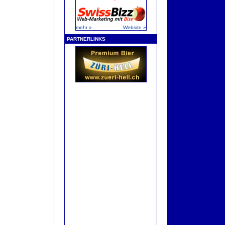
mehr »
Website »
PARTNERLINKS