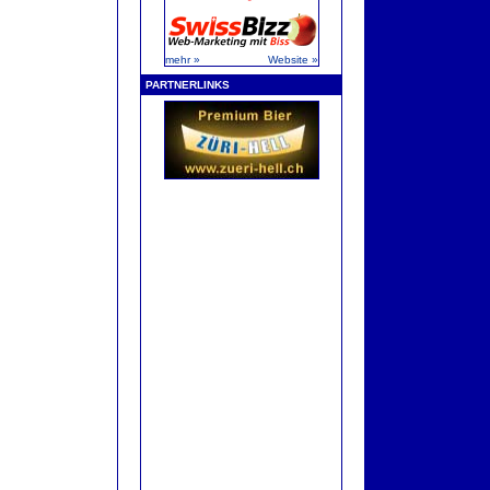
mehr »
Website »
PARTNERLINKS