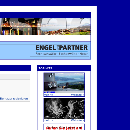
TOP HITS
mehr »
Website »
 Benutzer registrieren
mehr »
Website »