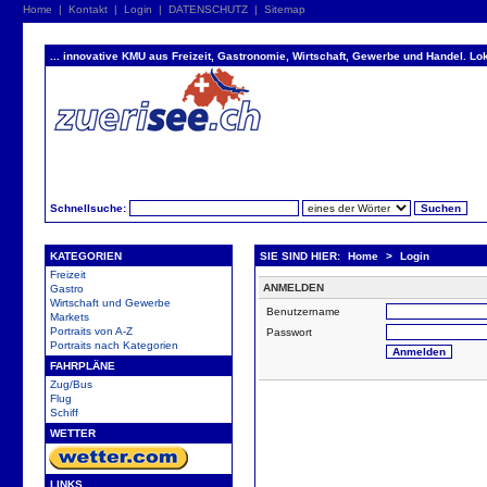
Home
|
Kontakt
|
Login
|
DATENSCHUTZ
|
Sitemap
... innovative KMU aus Freizeit, Gastronomie, Wirtschaft, Gewerbe und Handel. Lok
Schnellsuche:
KATEGORIEN
SIE SIND HIER:
Home
>
Login
Freizeit
ANMELDEN
Gastro
Wirtschaft und Gewerbe
Benutzername
Markets
Portraits von A-Z
Passwort
Portraits nach Kategorien
FAHRPLÄNE
Zug/Bus
Flug
Schiff
WETTER
LINKS