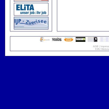
AGB
|
Impres
KMU Webmar