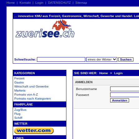
Home
|
Kontakt
|
Login
|
DATENSCHUTZ
|
Sitemap
... innovative KMU aus Freizeit, Gastronomie, Wirtschaft, Gewerbe und Handel. Lok
Schnellsuche:
KATEGORIEN
SIE SIND HIER:
Home
>
Login
Freizeit
ANMELDEN
Gastro
Wirtschaft und Gewerbe
Benutzername
Markets
Portraits von A-Z
Passwort
Portraits nach Kategorien
FAHRPLÄNE
Zug/Bus
Flug
Schiff
WETTER
LINKS