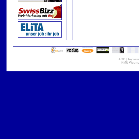
AGB
|
Impres
KMU Webmar