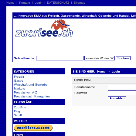
Home
|
Kontakt
|
Login
|
DATENSCHUTZ
|
Sitemap
... innovative KMU aus Freizeit, Gastronomie, Wirtschaft, Gewerbe und Handel. Lok
Schnellsuche:
KATEGORIEN
SIE SIND HIER:
Home
>
Login
Freizeit
ANMELDEN
Gastro
Wirtschaft und Gewerbe
Benutzername
Markets
Portraits von A-Z
Passwort
Portraits nach Kategorien
FAHRPLÄNE
Zug/Bus
Flug
Schiff
WETTER
LINKS