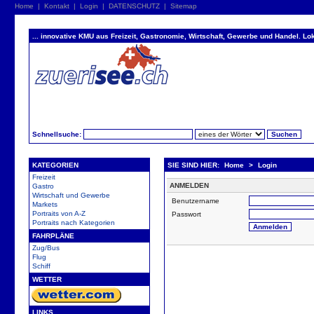
Home
|
Kontakt
|
Login
|
DATENSCHUTZ
|
Sitemap
... innovative KMU aus Freizeit, Gastronomie, Wirtschaft, Gewerbe und Handel. Lok
Schnellsuche:
KATEGORIEN
SIE SIND HIER:
Home
>
Login
Freizeit
ANMELDEN
Gastro
Wirtschaft und Gewerbe
Benutzername
Markets
Portraits von A-Z
Passwort
Portraits nach Kategorien
FAHRPLÄNE
Zug/Bus
Flug
Schiff
WETTER
LINKS