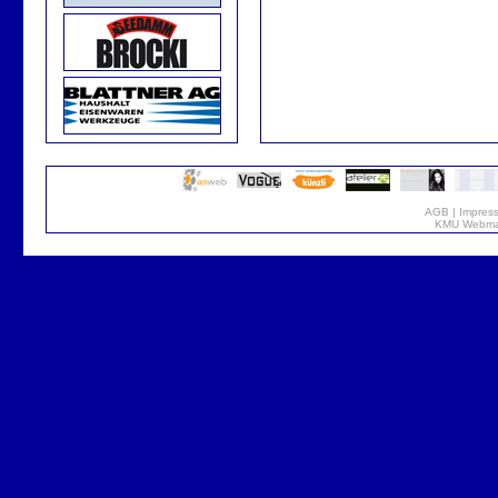
AGB
|
Impres
KMU Webmar