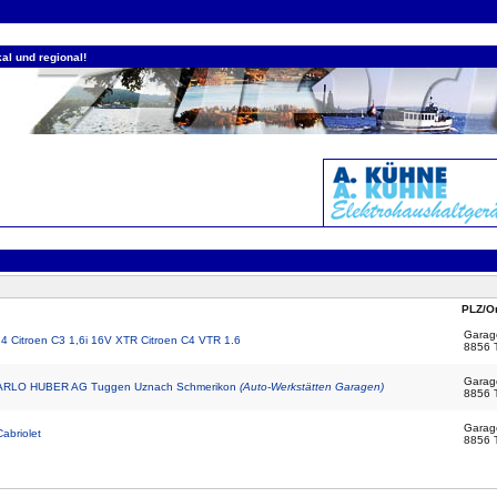
al und regional!
PLZ/Or
Garag
1,4 Citroen C3 1,6i 16V XTR Citroen C4 VTR 1.6
8856 
Garag
CARLO HUBER AG Tuggen Uznach Schmerikon
(Auto-Werkstätten Garagen)
8856 
Garag
abriolet
8856 