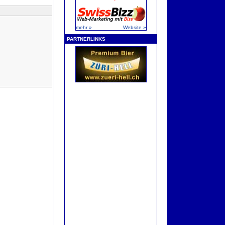
mehr »
Website »
PARTNERLINKS