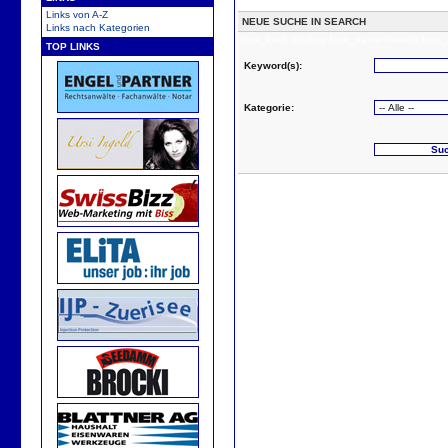
Links von A-Z
NEUE SUCHE IN SEARCH
Links nach Kategorien
form_load: loading form_name=search form_
TOP LINKS
Keyword(s):
Kategorie: