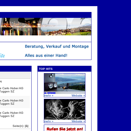
TOP HITS
t
e Carlo Huber AG
Tuggen SZ
mehr »
Website »
e Carlo Huber AG
Tuggen SZ
e Carlo Huber AG
Tuggen SZ
mehr »
Website »
Seite(n):
|1|