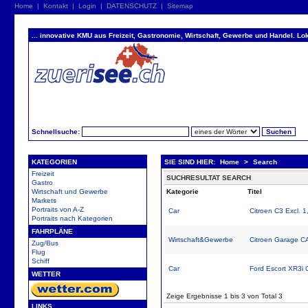
Home
|
Kontakt
|
Login
|
DATENSCHUTZ
|
Sitemap
... innovative KMU aus Freizeit, Gastronomie, Wirtschaft, Gewerbe und Handel. Lok
Schnellsuche:
KATEGORIEN
SIE SIND HIER:
Home
>
Search
Freizeit
SUCHRESULTAT SEARCH
Gastro
Wirtschaft und Gewerbe
Kategorie
Titel
Markets
Portraits von A-Z
Car
Citroen C3 Excl. 
Portraits nach Kategorien
FAHRPLÄNE
Wirtschaft&Gewerbe
Citroen Garage 
Zug/Bus
Flug
Schiff
Car
Ford Escort XR3i C
WETTER
Zeige Ergebnisse 1 bis 3 von Total 3
LINKS