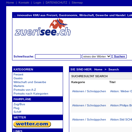
Home
|
Kontakt
|
Login
|
DATENSCHUTZ
|
Sitemap
... innovative KMU aus Freizeit, Gastronomie, Wirtschaft, Gewerbe und Handel. Lok
Schnellsuche:
KATEGORIEN
SIE SIND HIER:
Home
>
Search
Freizeit
SUCHRESULTAT SEARCH
Gastro
Wirtschaft und Gewerbe
Kategorie
Titel
Markets
Portraits von A-Z
Aktionen / Schnäppchen
Aktion: Weber G
Portraits nach Kategorien
FAHRPLÄNE
Zug/Bus
Aktionen / Schnäppchen
Aktion:Philips B
Flug
Schiff
WETTER
Aktionen / Schnäppchen
Aktion:Skil
LINKS