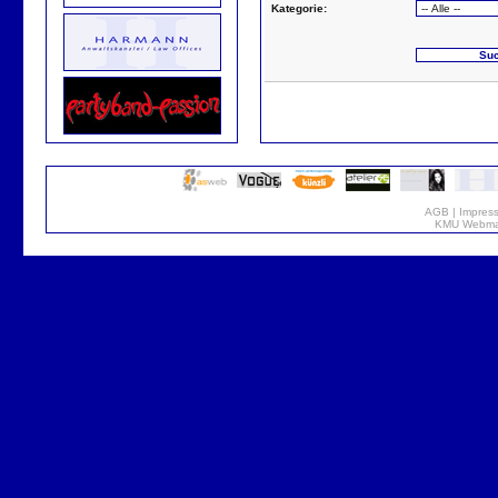
Kategorie:
AGB
|
Impres
KMU Webmar