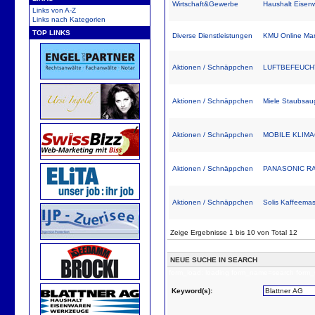
Wirtschaft&Gewerbe
Haushalt Eise
Links von A-Z
Links nach Kategorien
TOP LINKS
Diverse Dienstleistungen
KMU Online Mar
Aktionen / Schnäppchen
LUFTBEFEUCH
Aktionen / Schnäppchen
Miele Staubsau
Aktionen / Schnäppchen
MOBILE KLIM
Aktionen / Schnäppchen
PANASONIC R
Aktionen / Schnäppchen
Solis Kaffeema
Zeige Ergebnisse 1 bis 10 von Total 12
NEUE SUCHE IN SEARCH
form_load: loading form_name=search form_
Keyword(s):