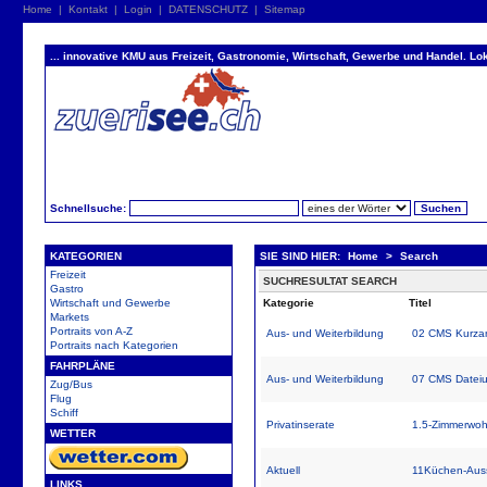
Home
|
Kontakt
|
Login
|
DATENSCHUTZ
|
Sitemap
... innovative KMU aus Freizeit, Gastronomie, Wirtschaft, Gewerbe und Handel. Lok
Schnellsuche:
KATEGORIEN
SIE SIND HIER:
Home
>
Search
Freizeit
SUCHRESULTAT SEARCH
Gastro
Wirtschaft und Gewerbe
Kategorie
Titel
Markets
Portraits von A-Z
Aus- und Weiterbildung
02 CMS Kurzan
Portraits nach Kategorien
FAHRPLÄNE
Aus- und Weiterbildung
07 CMS Dateiu
Zug/Bus
Flug
Schiff
Privatinserate
1.5-Zimmerwoh
WETTER
Aktuell
11Küchen-Auss
LINKS