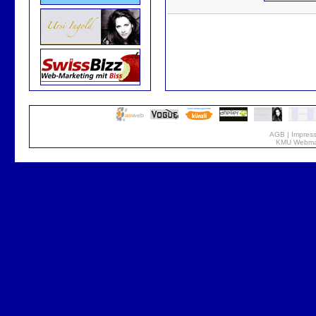
AGB
|
Impres
KMU Webmar