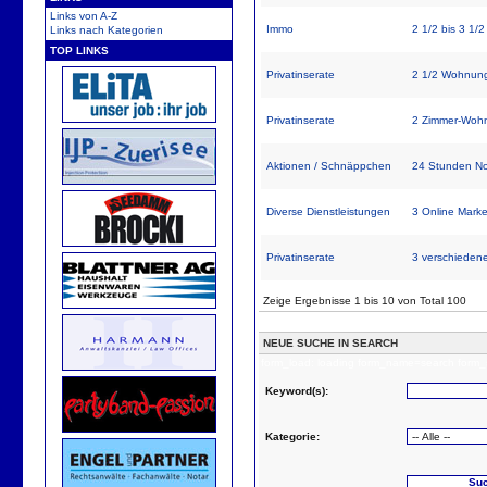
Links von A-Z
Immo
2 1/2 bis 3 1
Links nach Kategorien
TOP LINKS
Privatinserate
2 1/2 Wohnu
Privatinserate
2 Zimmer-Wohnu
Aktionen / Schnäppchen
24 Stunden Not
Diverse Dienstleistungen
3 Online Marke
Privatinserate
3 verschiede
Zeige Ergebnisse 1 bis 10 von Total 100
NEUE SUCHE IN SEARCH
form_load: loading form_name=search form_
Keyword(s):
Kategorie: