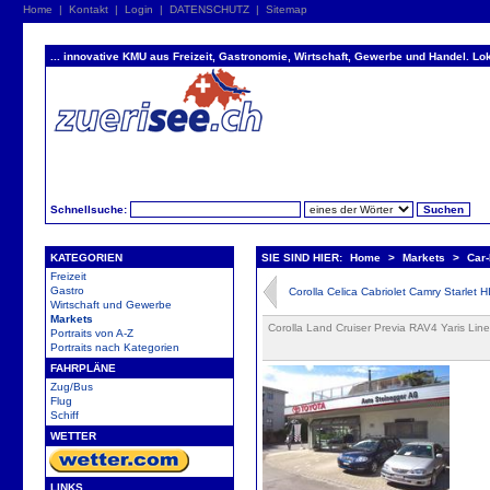
Home
|
Kontakt
|
Login
|
DATENSCHUTZ
|
Sitemap
... innovative KMU aus Freizeit, Gastronomie, Wirtschaft, Gewerbe und Handel. Lok
Schnellsuche:
KATEGORIEN
SIE SIND HIER:
Home
>
Markets
>
Car
Freizeit
Gastro
Corolla Celica Cabriolet Camry Starlet
Wirtschaft und Gewerbe
Markets
Corolla Land Cruiser Previa RAV4 Yaris Li
Portraits von A-Z
Portraits nach Kategorien
FAHRPLÄNE
Zug/Bus
Flug
Schiff
WETTER
LINKS