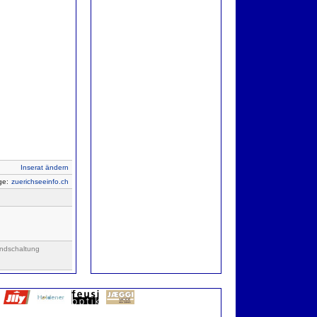
Inserat ändern
ige:
zuerichseeinfo.ch
ndschaltung