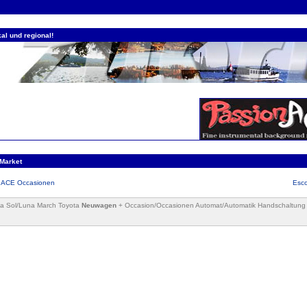
al und regional!
-Market
 HIACE Occasionen
Esco
nea Sol/Luna March Toyota
Neuwagen
+ Occasion/Occasionen Automat/Automatik Handschaltung