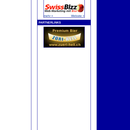
mehr »
Website »
PARTNERLINKS