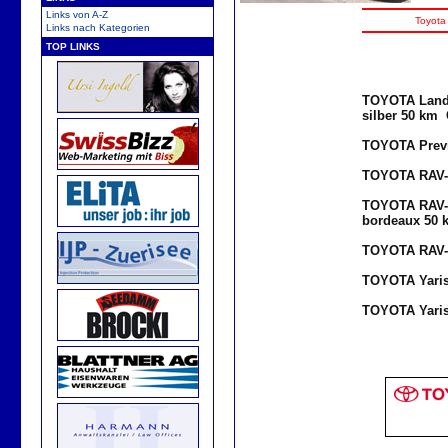
Links von A-Z
Toyota
Links nach Kategorien
TOP LINKS
TOYOTA Land 
silber 50 km 
TOYOTA Previa
TOYOTA RAV-4
TOYOTA RAV-4
bordeaux 50 
TOYOTA RAV-4
TOYOTA Yaris
TOYOTA Yaris