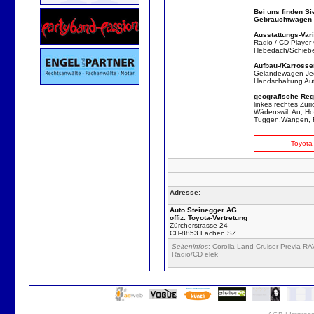
Bei uns finden Si
Gebrauchtwagen / 
Ausstattungs-Vari
Radio / CD-Player 
Hebedach/Schiebed
Aufbau-/Karrosser
Geländewagen Jee
Handschaltung Aut
geografische Reg
linkes rechtes Zür
Wädenswil, Au, Hor
Tuggen,Wangen, Re
Toyota
Adresse:
Auto Steinegger AG
offiz. Toyota-Vertretung
Zürcherstrasse 24
CH-8853 Lachen SZ
Seiteninfos
: Corolla Land Cruiser Previa R
Radio/CD elek