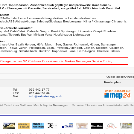
e Ihre Top-Occasion! Ausschliesslich gepflegte und preiswerte Occasionen /
Vorführwagen mit Garantie, Serviceheft, vorgeführt / ab MFK / frisch ab Kontrolle!
anten:
CD-Wechsler Leder Lederausstattung elektrische Fenster elektrisches
ach ABS Airbag/Airbags Sidebag/Sidebags Bordcomputer Klima / Klimaanlage Climatronic
ie-/Antriebs-Varianten:
p 4x4 Cabi Cabrio Cabriolet Wagon Kombi Sportwagon Limousine Coupé Roadster
omat Tiptronic Bus Van Minivan Verso Nutzfahrzeug Lieferwagen
ion
ichsee-Ufer, Bezirk Horgen, Höfe, March, See, Gaster, Richterswil, Hütten, Samstagern,
gen, Thalwil, Zürich, Freienbach, Bäch, Pfäffikon, Altendorf, Lachen, Siebnen, Galgenen,
ichenburg, Schübelbach, Buttikon, Rapperswil, Jona, Linth-Region, Obersee, Glarus
Garage
Lachen
SZ
Zürichsee
Occasionen
div.
Marken
Neuwagen
Service
Tuning
Quelle dieser Anze
Routenplan:
Tel:
055 442 17 77
Fax:
055 442 63 34
Mail:
info@autosteinegger.ch
AV4 Yaris Linea Sol/Luna March Toyota
Neuwagen
+ Occasion/Occasionen Automat/Automatik Ha