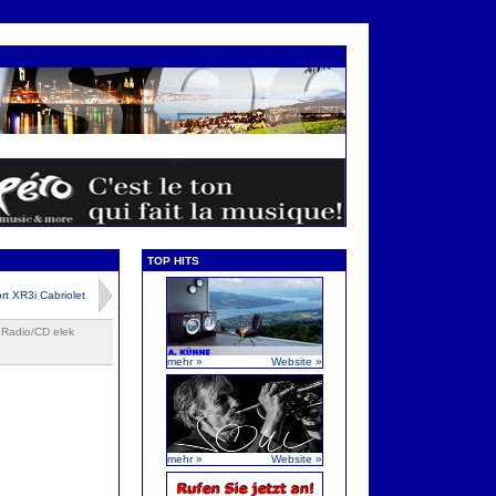
TOP HITS
rt XR3i Cabriolet
 Radio/CD elek
mehr »
Website »
mehr »
Website »