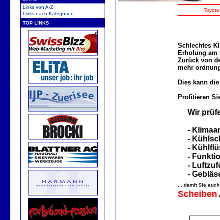
Links von A-Z
Toyota
Links nach Kategorien
TOP LINKS
Schlechtes K
Erholung am 
Zurück von de
mehr ordnun
Dies kann die
Profitieren S
Wir prüfe
- Klimaa
- Kühlsc
- Kühlflü
- Funktio
- Luftzuf
- Gebläs
... damit Sie auc
Scheiben
w