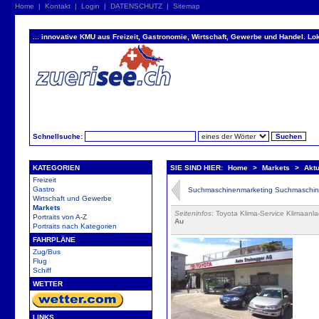
Home
|
Kontakt
|
Login
|
DATENSCHUTZ
|
Sitemap
... innovative KMU aus Freizeit, Gastronomie, Wirtschaft, Gewerbe und Handel. Lok
Schnellsuche:
KATEGORIEN
SIE SIND HIER:
Home
>
Markets
>
Akt
Freizeit
Gastro
Suchmaschinenmarketing Suchmaschin
Wirtschaft und Gewerbe
Markets
Seiteninfos
: Toyota Klima-Service Klimaanl
Portraits von A-Z
Au
Portraits nach Kategorien
FAHRPLÄNE
Zug/Bus
Flug
Schiff
WETTER
LINKS