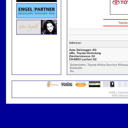
Toyota
Adresse:
Auto Steinegger AG
offiz. Toyota-Vertretung
Zürcherstrasse 24
CH-8853 Lachen SZ
Seiteninfos
: Toyota Klima-Service Klima
Kontrolle
Au
AGB
|
Impres
KMU Webmar