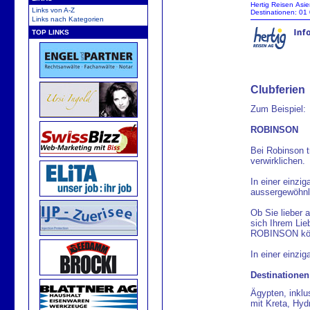
Hertig
Reisen
Asie
Links von A-Z
Destinationen
:
01
Links nach Kategorien
TOP LINKS
Clubferien
Zum Beispiel:
ROBINSON
Bei Robinson t
verwirklichen.
In einer einzig
aussergewöhnl
Ob Sie lieber a
sich Ihrem Lie
ROBINSON könn
In einer einzig
Destinationen
Ägypten, inklu
mit Kreta, Hyd