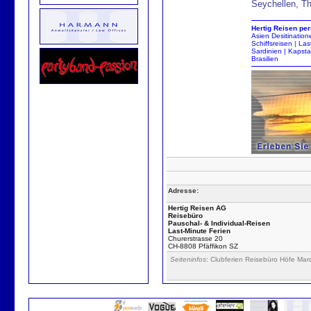
Seychellen, Th
Hertig
Reisen
per
Asien
Desitination
Schiffsreisen
|
Las
Sardinien
|
Kapsta
Brasilien
Adresse:
Hertig Reisen AG
Reisebüro
Pauschal- & Individual-Reisen
Last-Minute Ferien
Churerstrasse 20
CH-8808 Pfäffikon SZ
Seiteninfos
: Clubferien Reisebüro Höfe Mar