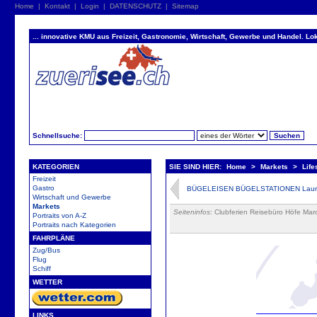
Home
|
Kontakt
|
Login
|
DATENSCHUTZ
|
Sitemap
... innovative KMU aus Freizeit, Gastronomie, Wirtschaft, Gewerbe und Handel. Lok
Schnellsuche:
KATEGORIEN
SIE SIND HIER:
Home
>
Markets
>
Life
Freizeit
Gastro
BÜGELEISEN BÜGELSTATIONEN Laura
Wirtschaft und Gewerbe
Markets
Seiteninfos
: Clubferien Reisebüro Höfe Mar
Portraits von A-Z
Portraits nach Kategorien
FAHRPLÄNE
Zug/Bus
Flug
Schiff
WETTER
LINKS