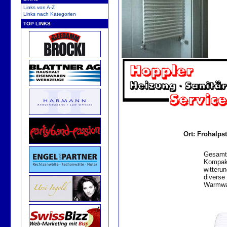
Links von A-Z
Links nach Kategorien
TOP LINKS
Ort: Frohalpst
Gesamt
Kompakt
witteru
diverse 
Warmwas