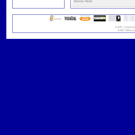
diverse Heizk
AGB
|
Impres
KMU Webmar