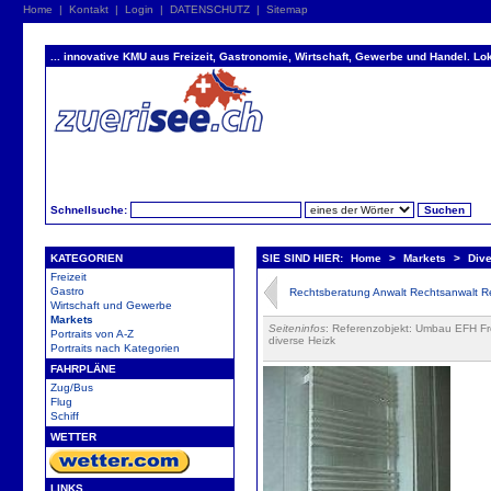
Home
|
Kontakt
|
Login
|
DATENSCHUTZ
|
Sitemap
... innovative KMU aus Freizeit, Gastronomie, Wirtschaft, Gewerbe und Handel. Lok
Schnellsuche:
KATEGORIEN
SIE SIND HIER:
Home
>
Markets
>
Dive
Freizeit
Gastro
Rechtsberatung Anwalt Rechtsanwalt Re
Wirtschaft und Gewerbe
Markets
Seiteninfos
: Referenzobjekt: Umbau EFH Fr
Portraits von A-Z
diverse Heizk
Portraits nach Kategorien
FAHRPLÄNE
Zug/Bus
Flug
Schiff
WETTER
LINKS