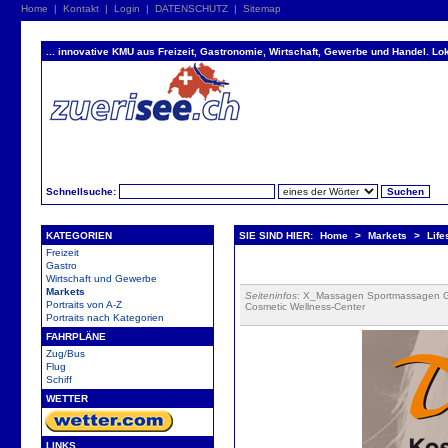
Home
|
Kontakt
|
Login
|
DATENSCHUTZ
|
Sitemap
... innovative KMU aus Freizeit, Gastronomie, Wirtschaft, Gewerbe und Handel. Lok
Schnellsuche:
KATEGORIEN
SIE SIND HIER:
Home
>
Markets
>
Life
Freizeit
Gastro
Wirtschaft und Gewerbe
Markets
Seiteninfos
: X_Massagen Sportmassagen G
Portraits von A-Z
Cosmetic Wellness-Center
Portraits nach Kategorien
FAHRPLÄNE
Zug/Bus
Flug
Schiff
WETTER
LINKS