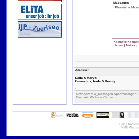
Massagen
Klassische Mass
Kosmetik
Kosmeti
Herren
|
Make-up
Adresse:
Dalia & Mary's
Cosmetics, Nails & Beauty
-
Seiteninfos
: X_Massagen Sportmassagen G
Cosmetic Wellness-Center
AGB
|
Impres
KMU Webmar