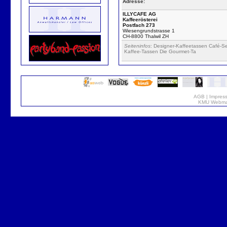
Adresse:
ILLYCAFE AG
Kaffeerösterei
Postfach 273
Wiesengrundstrasse 1
CH-8800 Thalwil ZH
Seiteninfos
: Designer-Kaffeetassen Café-S
Kaffee-Tassen Die Gourmet-Ta
AGB
|
Impres
KMU Webmar