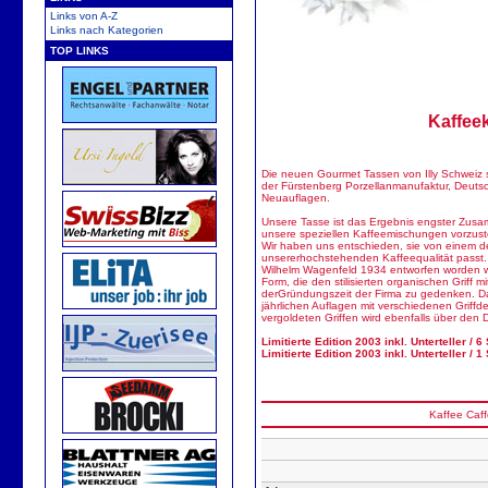
Links von A-Z
Links nach Kategorien
TOP LINKS
Kaffeek
Die neuen Gourmet Tassen von Illy Schweiz sin
der Fürstenberg Porzellanmanufaktur, Deutsc
Neuauflagen.
Unsere Tasse ist das Ergebnis engster Zusam
unsere speziellen Kaffeemischungen vorzuste
Wir haben uns entschieden, sie von einem der
unsererhochstehenden Kaffeequalität passt.
Wilhelm Wagenfeld 1934 entworfen worden war
Form, die den stilisierten organischen Griff 
derGründungszeit der Firma zu gedenken. Das 
jährlichen Auflagen mit verschiedenen Griffd
vergoldeten Griffen wird ebenfalls über den
Limitierte Edition 2003 inkl. Unterteller / 6
Limitierte Edition 2003 inkl. Unterteller / 1
Kaffee
Caff