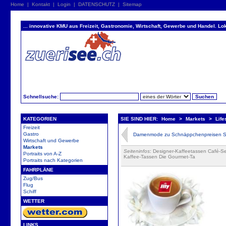
Home
|
Kontakt
|
Login
|
DATENSCHUTZ
|
Sitemap
... innovative KMU aus Freizeit, Gastronomie, Wirtschaft, Gewerbe und Handel. Lok
Schnellsuche:
KATEGORIEN
SIE SIND HIER:
Home
>
Markets
>
Life
Freizeit
Gastro
Damenmode zu Schnäppchenpreisen Si
Wirtschaft und Gewerbe
Markets
Seiteninfos
: Designer-Kaffeetassen Café-S
Portraits von A-Z
Kaffee-Tassen Die Gourmet-Ta
Portraits nach Kategorien
FAHRPLÄNE
Zug/Bus
Flug
Schiff
WETTER
LINKS