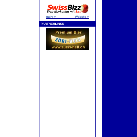
mehr »
Website »
PARTNERLINKS