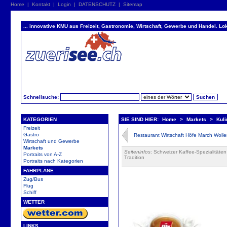
Home
|
Kontakt
|
Login
|
DATENSCHUTZ
|
Sitemap
... innovative KMU aus Freizeit, Gastronomie, Wirtschaft, Gewerbe und Handel. Lok
Schnellsuche:
KATEGORIEN
SIE SIND HIER:
Home
>
Markets
>
Kul
Freizeit
Gastro
Restaurant Wirtschaft Höfe March Wolle
Wirtschaft und Gewerbe
Markets
Seiteninfos
: Schweizer Kaffee-Spezialitäte
Portraits von A-Z
Tradition
Portraits nach Kategorien
FAHRPLÄNE
Zug/Bus
Flug
Schiff
WETTER
LINKS