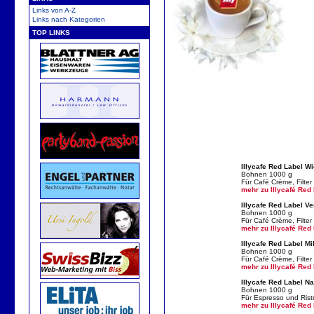
Links von A-Z
Links nach Kategorien
TOP LINKS
Illycafe Red Label W
Bohnen 1000 g
Für Café Crème, Filter
mehr zu Illycafé Red
Illycafe Red Label V
Bohnen 1000 g
Für Café Crème, Filter
mehr zu Illycafé Red
Illycafe Red Label M
Bohnen 1000 g
Für Café Crème, Filter
mehr zu Illycafé Red
Illycafe Red Label N
Bohnen 1000 g
Für Espresso und Ristr
mehr zu Illycafé Red