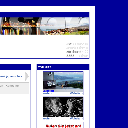
TOP HITS
zeit japanisches
en - Kaffee mit
mehr »
Website »
mehr »
Website »