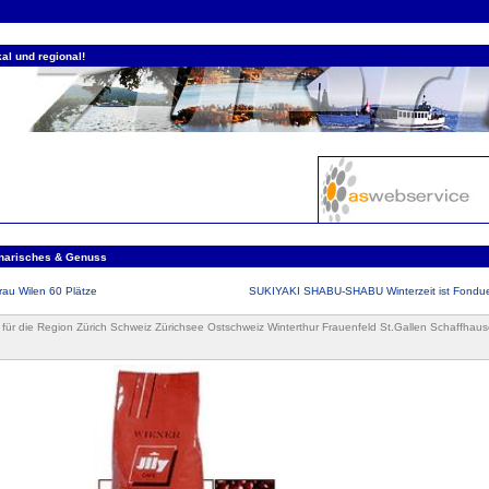
al und regional!
inarisches & Genuss
rau Wilen 60 Plätze
SUKIYAKI SHABU-SHABU Winterzeit ist Fondue
n für die Region Zürich Schweiz Zürichsee Ostschweiz Winterthur Frauenfeld St.Gallen Schaffhaus