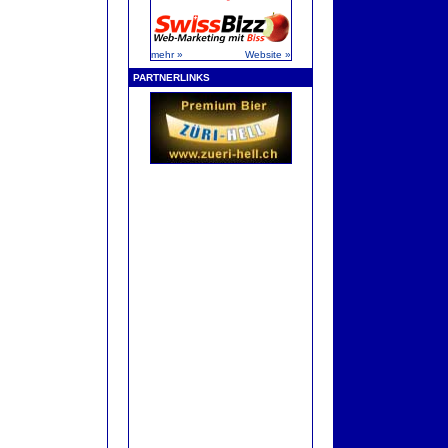
mehr »
Website »
PARTNERLINKS