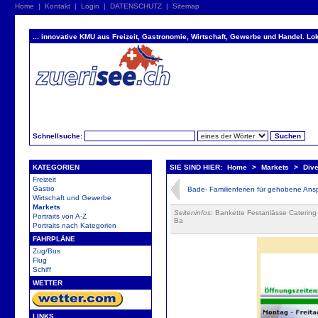
Home
|
Kontakt
|
Login
|
DATENSCHUTZ
|
Sitemap
... innovative KMU aus Freizeit, Gastronomie, Wirtschaft, Gewerbe und Handel. Lok
Schnellsuche:
KATEGORIEN
SIE SIND HIER:
Home
>
Markets
>
Dive
Freizeit
Gastro
Bade- Familienferien für gehobene Ansp
Wirtschaft und Gewerbe
Markets
Seiteninfos
: Bankette Festanlässe Catering
Portraits von A-Z
Ba
Portraits nach Kategorien
FAHRPLÄNE
Zug/Bus
Flug
Schiff
WETTER
LINKS