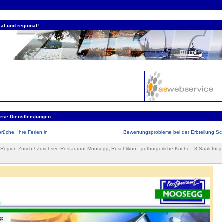
al und regional!
rse Dienstleistungen
rüche. Ihre Ferien in
Bewertungsprobleme bei der Erbteilung Sc
 Region Zürich / Zürichsee Restaurant Moosegg, Rüschlikon - gutbürgerliche Küche - 3 Sääli für 