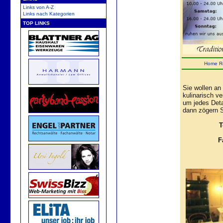
Links von A-Z
Links nach Kategorien
TOP LINKS
Home
R
Sie wollen an
kulinarisch v
um jedes Det
dann zögern S
T
F