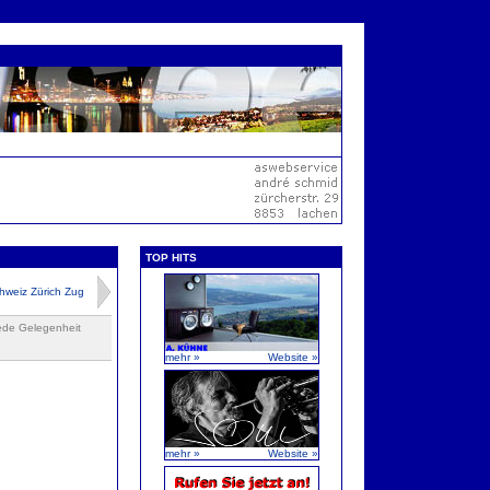
TOP HITS
hweiz Zürich Zug
jede Gelegenheit
mehr »
Website »
mehr »
Website »