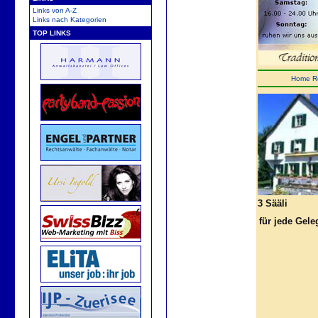
Links von A-Z
Links nach Kategorien
TOP LINKS
Home
R
3 Sääli
für jede Gele