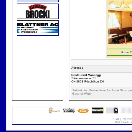
Home
R
Adresse:
Restaurant Moosegg
Säumerstrasse 31
CH-8803 Rüschlikon ZH
Seiteninfos
: Festanlässe Bankette Sitzunge
Gasthof Wirtsh
AGB
|
Impres
KMU Webmar