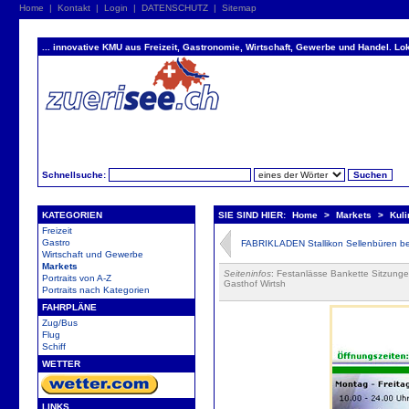
Home
|
Kontakt
|
Login
|
DATENSCHUTZ
|
Sitemap
... innovative KMU aus Freizeit, Gastronomie, Wirtschaft, Gewerbe und Handel. Lok
Schnellsuche:
KATEGORIEN
SIE SIND HIER:
Home
>
Markets
>
Kul
Freizeit
Gastro
FABRIKLADEN Stallikon Sellenbüren bei
Wirtschaft und Gewerbe
Markets
Seiteninfos
: Festanlässe Bankette Sitzunge
Portraits von A-Z
Gasthof Wirtsh
Portraits nach Kategorien
FAHRPLÄNE
Zug/Bus
Flug
Schiff
WETTER
LINKS