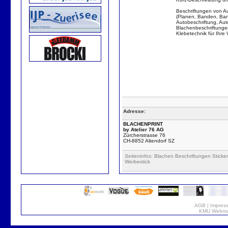
Beschriftungen von Au
(Planen, Banden, Band
Autobeschriftung, Au
Blachenbeschriftunge
Klebetechnik für Ihre 
Adresse:
BLACHENPRINT
by Atelier 76 AG
Zürcherstrasse 76
CH-8852 Altendorf SZ
Seiteninfos
: Blachen Beschriftungen Stick
Werbestick
AGB
|
Impres
KMU Webmar