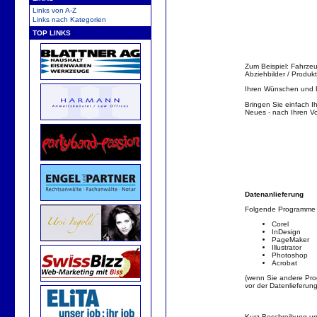
Links von A-Z
Links nach Kategorien
TOP LINKS
Zum Beispiel: Fahrze
Abziehbilder / Produkt
Ihren Wünschen und D
Bringen Sie einfach Ih
Neues - nach Ihren Vo
Datenanlieferung
Folgende Programme k
Corel
InDesign
PageMaker
Illustrator
Photoshop
Acrobat
(wenn Sie andere Pro
vor der Datenlieferung
Kurz-Beschreibung un