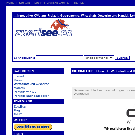
Home
|
Kontakt
|
Login
|
DATENSCHUTZ
|
Sitemap
... innovative KMU aus Freizeit, Gastronomie, Wirtschaft, Gewerbe und Handel. Lok
Schnellsuche:
KATEGORIEN
SIE SIND HIER:
Home
>
Wirtschaft und 
Freizeit
Gastro
Wirtschaft und Gewerbe
Markets
Seiteninfos
: Blachen Beschriftungen Stick
Portraits von A-Z
Werbestick
Portraits nach Kategorien
FAHRPLÄNE
Zug/Bus
Flug
Schiff
WETTER
Wir realisieren Besc
LINKS