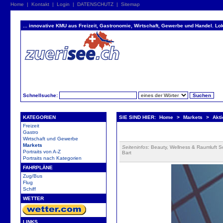
Home
|
Kontakt
|
Login
|
DATENSCHUTZ
|
Sitemap
... innovative KMU aus Freizeit, Gastronomie, Wirtschaft, Gewerbe und Handel. Lok
Schnellsuche:
KATEGORIEN
SIE SIND HIER:
Home
>
Markets
>
Akt
Freizeit
Gastro
Wirtschaft und Gewerbe
Markets
Seiteninfos
: Beauty, Wellness & Raumluft S
Portraits von A-Z
Bart
Portraits nach Kategorien
FAHRPLÄNE
Zug/Bus
Flug
Schiff
WETTER
LINKS