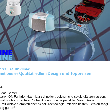
ness, Raumklima:
mit bester Qualität, edlem Design und Toppreisen.
ss
 das Beste!
 dank ION-Funktion das Haar schneller trocknen und seidig glänzen lassen.
mit noch effizienteren Scherklingen für eine perfekte Rasur. Beste
 mit weltweit empfohlener Schall-Technologie. Mit den besten Geräten fängt
tig gut an!