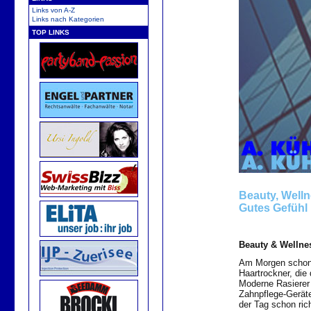
Links von A-Z
Links nach Kategorien
TOP LINKS
Beauty, Well
Gutes Gefühl 
Beauty & Wellne
Am Morgen schon
Haartrockner, die
Moderne Rasierer 
Zahnpflege-Geräte
der Tag schon rich