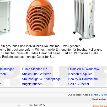
h ein gesundes und individuelles Raumklima. Dazu gehören
me für trockene Luft im Winter, mobile Entfeuchter für feuchte Keller und
 für frische Raumluft. Jedes Gerät hat seine Stärken. Wir haben für alle
 Bedürfnisse das richtige Gerät für Sie.
leistungen
Filiale Siebnen SZ
Filiale Au b. Wädenswil
knen
Kühlen und Gefrieren
Kochen & Spülen
Staubsauger & Bodenpflege
Beauty & Raumklima
n
Bügelstationen
Grill & Zubehör
Quelle dieser Anzeige:
http:// kueh
Routenplan:
Tel:
055 440 62 77