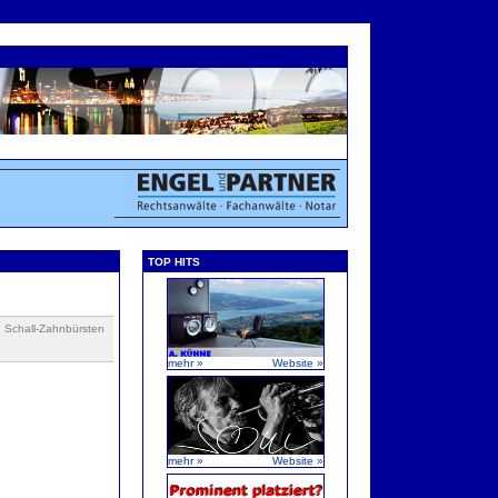
TOP HITS
n Schall-Zahnbürsten
mehr »
Website »
mehr »
Website »