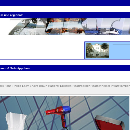
al und regional!
ionen & Schnäppchen
olis Föhn Philips Lady-Shave Braun Rasierer Epilieren Haartrockner Haarschneider Infrarotlampe