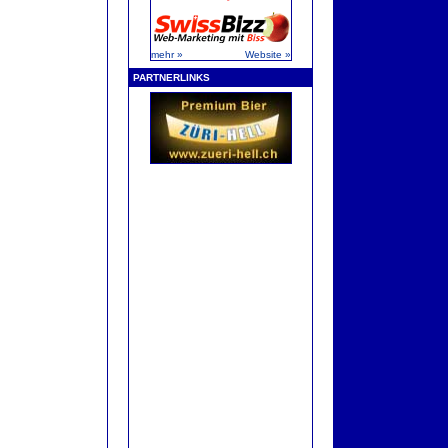
mehr »
Website »
PARTNERLINKS