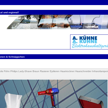
al und regional!
ionen & Schnäppchen
olis Föhn Philips Lady-Shave Braun Rasierer Epilieren Haartrockner Haarschneider Infrarotlampe