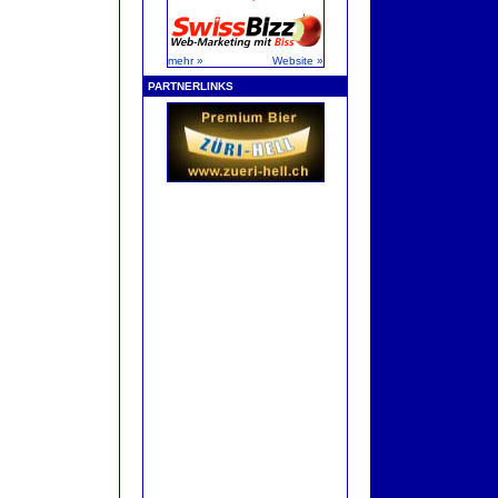
mehr »
Website »
PARTNERLINKS