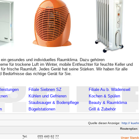
h ein gesundes und individuelles Raumklima. Dazu gehören
me für trockene Luft im Winter, mobile Entfeuchter für feuchte Keller und
 für frische Raumluft. Jedes Gerät hat seine Stärken. Wir haben für alle
 Bedürfnisse das richtige Gerät für Sie.
leistungen
Filiale Siebnen SZ
Filiale Au b. Wädenswil
knen
Kühlen und Gefrieren
Kochen & Spülen
Staubsauger & Bodenpflege
Beauty & Raumklima
n
Bügelstationen
Grill & Zubehör
Quelle dieser Anzeige:
http:// kueh
Routenplan:
Tel:
055 440 62 77