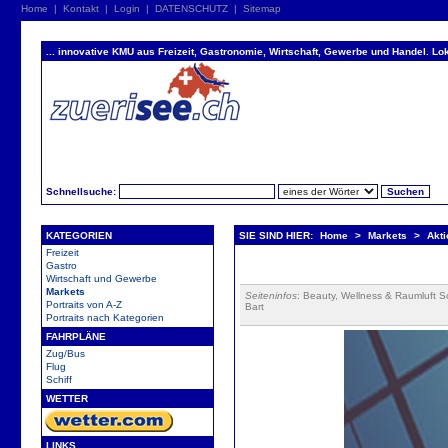
Home
|
Kontakt
|
Login
|
DATENSCHUTZ
|
Sitemap
... innovative KMU aus Freizeit, Gastronomie, Wirtschaft, Gewerbe und Handel. Lok
Schnellsuche:
KATEGORIEN
SIE SIND HIER:
Home
>
Markets
>
Akt
Freizeit
Gastro
Wirtschaft und Gewerbe
Markets
Seiteninfos
: Beauty, Wellness & Raumluft S
Portraits von A-Z
Bart
Portraits nach Kategorien
FAHRPLÄNE
Zug/Bus
Flug
Schiff
WETTER
LINKS