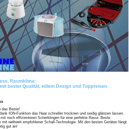
ness, Raumklima:
mit bester Qualität, edlem Design und Toppreisen.
ss
 das Beste!
 dank ION-Funktion das Haar schneller trocknen und seidig glänzen lassen.
mit noch effizienteren Scherklingen für eine perfekte Rasur. Beste
 mit weltweit empfohlener Schall-Technologie. Mit den besten Geräten fängt
tig gut an!