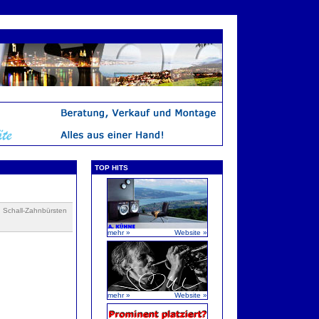
TOP HITS
n Schall-Zahnbürsten
mehr »
Website »
mehr »
Website »