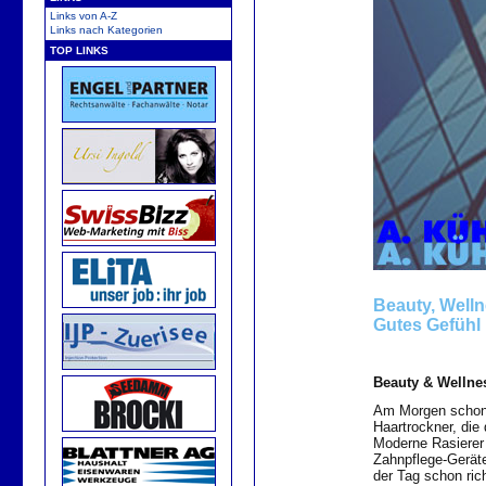
Links von A-Z
Links nach Kategorien
TOP LINKS
Beauty, Well
Gutes Gefühl 
Beauty & Wellne
Am Morgen schon
Haartrockner, die
Moderne Rasierer 
Zahnpflege-Geräte
der Tag schon rich