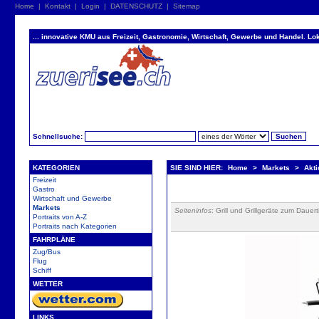
Home
|
Kontakt
|
Login
|
DATENSCHUTZ
|
Sitemap
... innovative KMU aus Freizeit, Gastronomie, Wirtschaft, Gewerbe und Handel. Lok
Schnellsuche:
KATEGORIEN
SIE SIND HIER:
Home
>
Markets
>
Akt
Freizeit
Gastro
Wirtschaft und Gewerbe
Markets
Seiteninfos
: Grill und Grillgeräte zum Dauert
Portraits von A-Z
Portraits nach Kategorien
FAHRPLÄNE
Zug/Bus
Flug
Schiff
WETTER
LINKS