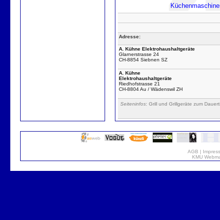
Küchenmaschine
Adresse:
A. Kühne Elektrohaushaltgeräte
Glarnerstrasse 24
CH-8854 Siebnen SZ
A. Kühne
Elektrohaushaltgeräte
Riedhofstrasse 21
CH-8804 Au / Wädenswil ZH
Seiteninfos
: Grill und Grillgeräte zum Dauert
AGB
|
Impres
KMU Webmar