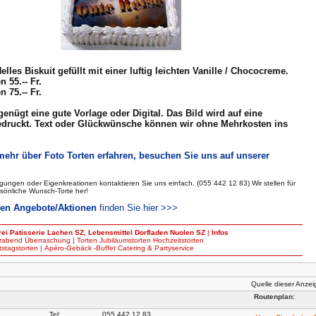
elles Biskuit gefüllt mit einer luftig leichten Vanille / Chococreme.
 55.-- Fr.
 75.-- Fr.
genügt eine gute Vorlage oder Digital. Das Bild wird auf eine
edruckt. Text oder Glückwünsche können wir ohne Mehrkosten ins
.
ehr über Foto Torten erfahren, besuchen Sie uns auf unserer
igungen oder Eigenkreationen kontaktieren Sie uns einfach. (055 442 12 83) Wir stellen für
sönliche Wunsch-Torte her!
len Angebote/Aktionen
finden Sie hier >>>
rei
Patisserie
Lachen
SZ
,
Lebensmittel
Dorfladen
Nuolen
SZ
|
Infos
erabend
Überraschung
|
Torten
Jubiläumstorten
Hochzeitstorten
stagstorten
|
Apéro-Gebäck
-Buffet
Catering & Partyservice
Quelle dieser Anze
Routenplan:
Tel:
055 442 12 83