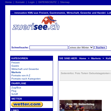
Home
|
Kontakt
|
Login
|
DATENSCHUTZ
|
Sitemap
... innovative KMU aus Freizeit, Gastronomie, Wirtschaft, Gewerbe und Handel. Lok
Schnellsuche:
KATEGORIEN
SIE SIND HIER:
Home
>
Markets
>
Kul
Freizeit
Gastro
Wirtschaft und Gewerbe
Markets
Seiteninfos
: Foto Torten Geburtstagstorten 
Portraits von A-Z
Portraits nach Kategorien
FAHRPLÄNE
Zug/Bus
Flug
Schiff
WETTER
LINKS