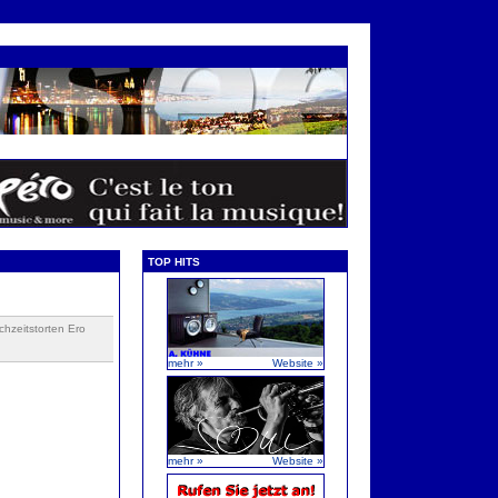
TOP HITS
chzeitstorten Ero
mehr »
Website »
mehr »
Website »