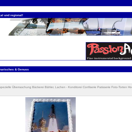
al und regional!
inarisches & Genuss
spezielle Überraschung Bäckerei Bähler, Lachen - Konditorei Confiserie Patisserie Foto-Torten Ho