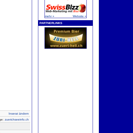
mehr »
Website »
PARTNERLINKS
Inserat ändern
ige:
zuerichseeinfo.ch