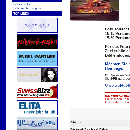
Links von A-Z
Links nach Kategorien
TOP LINKS
Foto Torten: H
10-15 Personen
15-20 Personen
Für das Foto 
Zuckerfolie g
Bild einfügen
Möchten Sie m
Hompage.
Für Spezial-Anfert
Sie IHRE ganz per
Unsere
aktuel
Bäckerei
Kondito
Erotik-Torten
Polt
Foto-
Torten
Geburt
Adresse:
Bäckerei Konditorei Bähler